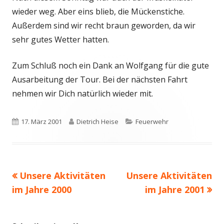
wieder weg. Aber eins blieb, die Mückenstiche.
Außerdem sind wir recht braun geworden, da wir
sehr gutes Wetter hatten.
Zum Schluß noch ein Dank an Wolfgang für die gute
Ausarbeitung der Tour. Bei der nächsten Fahrt
nehmen wir Dich natürlich wieder mit.
Veröffentlicht
17. März 2001
Autor
Dietrich Heise
Kategorien
Feuerwehr
am
Vorheriger
Unsere Aktivitäten
Nächster
Unsere Aktivitäten
Beitragsnavigation
im Jahre 2000
Beitrag:
Beitrag
im Jahre 2001