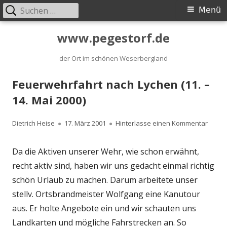
Suchen
Primäres
Menü
nach:
Menü
Springe
www.pegestorf.de
zum
der Ort im schönen Weserbergland
Inhalt
Feuerwehrfahrt nach Lychen (11. –
14. Mai 2000)
Autor
Dietrich Heise
Veröffentlicht
17. März 2001
Hinterlasse einen Kommentar
zu Feu
am
Da die Aktiven unserer Wehr, wie schon erwähnt,
recht aktiv sind, haben wir uns gedacht einmal richtig
schön Urlaub zu machen. Darum arbeitete unser
stellv. Ortsbrandmeister Wolfgang eine Kanutour
aus. Er holte Angebote ein und wir schauten uns
Landkarten und mögliche Fahrstrecken an. So