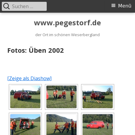
Suchen
Primäres
Menü
nach:
Menü
Springe
www.pegestorf.de
zum
der Ort im schönen Weserbergland
Inhalt
Fotos: Üben 2002
[Zeige als Diashow]