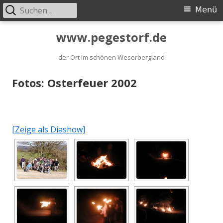
Suchen
Primäres
Menü
nach:
Menü
Springe
www.pegestorf.de
zum
der Ort im schönen Weserbergland
Inhalt
Fotos: Osterfeuer 2002
[Zeige als Diashow]