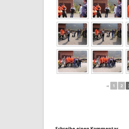
FOTOS: OSTERFEUER 2005
FOTOS: SPORTVEREIN 2002
FOTOS: STEINMÜHLE 2002
FOTOS: THOMAS 30
FOTOS: WINTERBILDER 2001/02
◄
1
2
Schreibe einen Kommentar