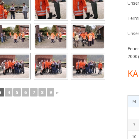
Unser
FOTOS: ÜBEN 2002
Term
Unser
Feuer
2000
KA
3
4
5
6
7
8
9
►
M
3
10