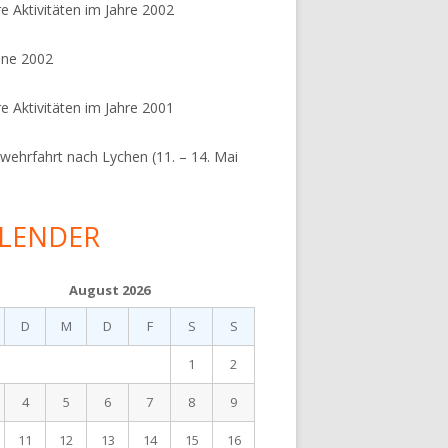
e Aktivitäten im Jahre 2002
ine 2002
e Aktivitäten im Jahre 2001
wehrfahrt nach Lychen (11. – 14. Mai
)
LENDER
August 2026
D
M
D
F
S
S
1
2
4
5
6
7
8
9
11
12
13
14
15
16