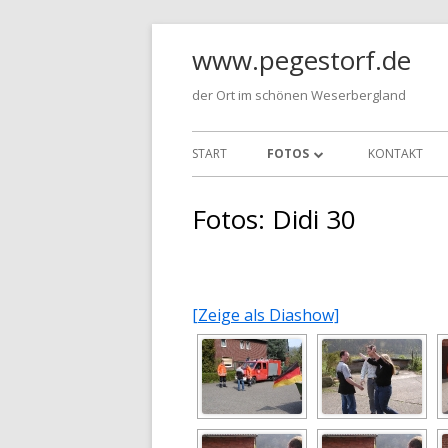
Springe
www.pegestorf.de
zum
Inhalt
der Ort im schönen Weserbergland
Primäres
START
FOTOS
KONTAKT
Menü
FEUERWEHR
Fotos: Didi 30
FOTOS: BIERATHLON
FOTOS: DIDI 30
[Zeige als Diashow]
FOTOS: HIMMELFAHRT 2004
FOTOS: HOTTE 30
FOTOS: OSTERFEUER 2001
FOTOS: OSTERFEUER 2002