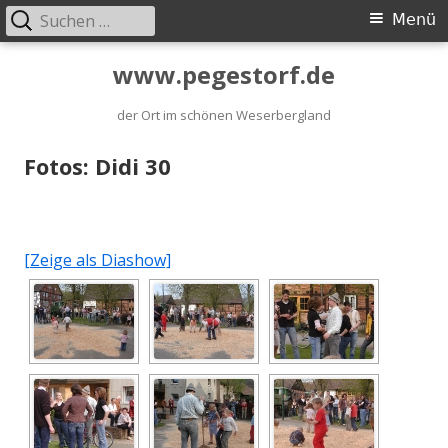
Suchen
Primäres
Menü
nach:
Menü
Springe
www.pegestorf.de
zum
der Ort im schönen Weserbergland
Inhalt
Fotos: Didi 30
[Zeige als Diashow]