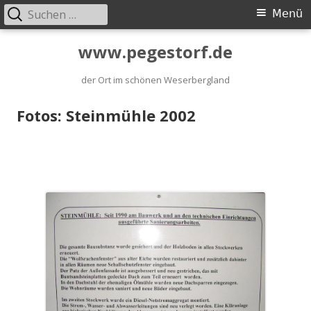
Suchen
Primäres
Menü
nach:
Menü
Springe
www.pegestorf.de
zum
der Ort im schönen Weserbergland
Inhalt
Fotos: Steinmühle 2002